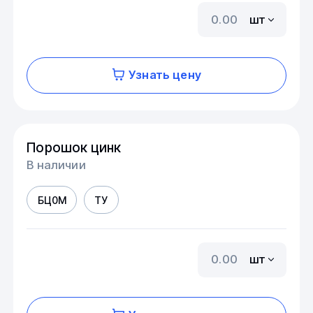
шт
Узнать цену
Порошок цинк
В наличии
БЦ0М
ТУ
шт