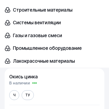
Строительные материалы
ХЧ
ТУ
Системы вентиляции
шт
Газы и газовые смеси
Промышленное оборудование
Узнать цену
Лакокрасочные материалы
Окись цинка
В наличии
Ч
ТУ