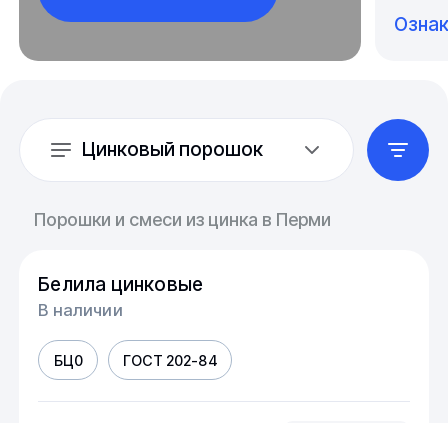
Озна
Цинковый порошок
Порошки и смеси из цинка в Перми
Белила цинковые
В наличии
БЦ0
ГОСТ 202-84
шт