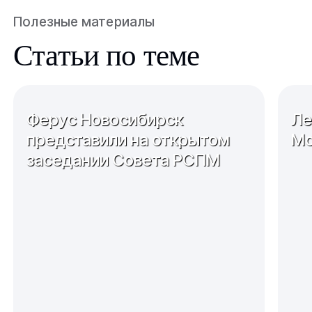
Полезные материалы
Статьи по теме
Ферус Новосибирск
Ле
представили на открытом
Мо
заседании Совета РСПМ