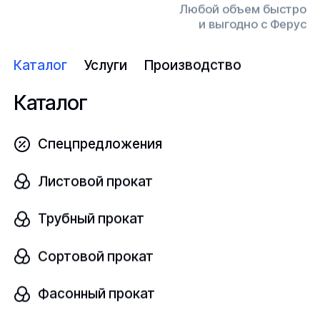
Любой объем быстро
и выгодно с Ферус
Узнать цену
Каталог
Услуги
Производство
Каталог
Белила цинковые
Спецпредложения
В наличии
Листовой прокат
БЦ1
ГОСТ 202-84
Трубный прокат
шт
Сортовой прокат
Фасонный прокат
Узнать цену