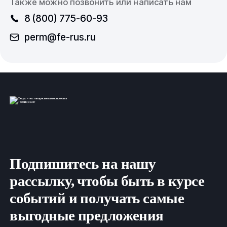
Также можно позвонить или написать нам
8 (800) 775-60-93
8 (800) 775-60-93
perm@fe-rus.ru
perm@fe-rus.ru
Вся продукция выполнена согласно нормам
безопасности, государственным стандартам (ГОСТ)
и техническим условиям (ТУ).
ООО
ФеРус
, г
.Пермь.
Подпишитесь на нашу
рассылку, чтобы быть в курсе
событий и получать самые
выгодные предложения