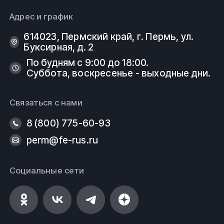
касательно продуктов компании Вы можете,
Адрес и график
позвонив по телефону или написав по электронной
почте в отдел продаж:
614023, Пермский край, г. Пермь, ул.
Буксирная, д. 2
8 (800) 775-60-93
По будням с 9:00 до 18:00.
Суббота, воскресенье - выходные дни.
perm@fe-rus.ru
Вся продукция выполнена согласно нормам
Связаться с нами
безопасности, государственным стандартам (ГОСТ)
и техническим условиям (ТУ).
8 (800) 775-60-93
ООО
ФеРус
,
г
.Пермь.
perm@fe-rus.ru
Социальные сети