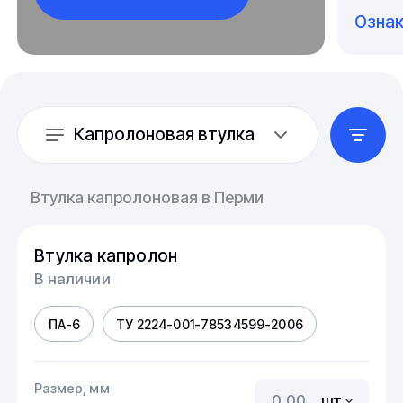
Озна
Капролоновая втулка
Втулка капролоновая в Перми
Втулка капролон
В наличии
ПА-6
ТУ 2224-001-78534599-2006
Размер, мм
шт