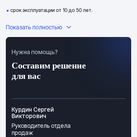
срок эксплуатации от 10 до 50 лет.
При маркировке указывается тип и диаметр изделия.
Показать полностью
Основным регламентирующим документом является
ГОСТ 52134.
Нужна помощь?
Составим решение
для вас
Курдин Сергей
Викторович
Руководитель отдела
продаж