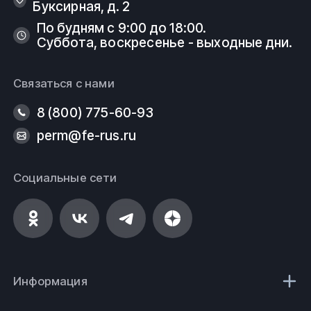
отопления и конструкции теплых полов;
Буксирная, д. 2
По будням с 9:00 до 18:00.
дренажной и оросительной сети;
Суббота, воскресенье - выходные дни.
вентиляции и кондиционирования;
Связаться с нами
транспортировки химических веществ.
8 (800) 775-60-93
Поставки изделий из металлов и
perm@fe-rus.ru
сплавов
Социальные сети
Компания работает с широким спектром
металлопроката и трубопроводной арматуры.
Значительный сортамент, разнообразие марок и
материалов, доставка по территории Российской
Федерации и стран СНГ. Выполнение заказов
согласно спецификации, в том числе осуществление
работ по изделиям с нестандартными габаритными
Информация
размерами.