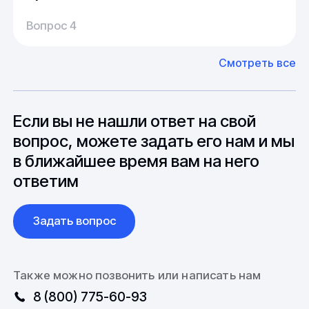
Производство:
Среднее время производства составляет
У нас большой опыт поставок из Европы и
Вопрос 4
20-25 дней, но в зависимости от различных
Азии. Через наших партнеров мы сможем
факторов, таких как наличие материалов,
доставить импортные материалы и
Смотреть все
может быть сокращен до 1 недели.
оборудование. Мы знакомы с
Особо "cложные" товары могут требовать
особенностями взаимодействия с
до 6 месяцев производства.
зарубежными партнерами, включая
вопросы связанные с документацией и
Если вы не нашли ответ на свой
международной логистикой.
вопрос, можете задать его нам и мы
в ближайшее время вам на него
ответим
Задать вопрос
Также можно позвонить или написать нам
8 (800) 775-60-93