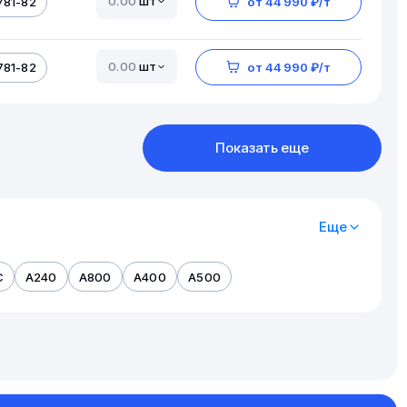
шт
781-82
от 44 990 ₽/т
шт
781-82
от 44 990 ₽/т
Показать еще
Еще
С
А240
А800
А400
А500