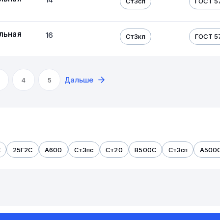
Ст3сп
ГОСТ 5
льная
16
Ст3кп
ГОСТ 5
Дальше
4
5
С
25Г2С
А600
Ст3пс
Ст20
В500С
Ст3сп
А500