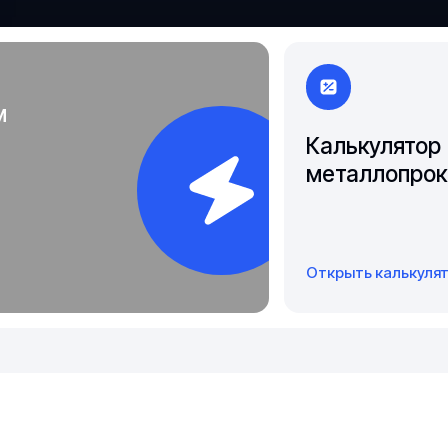
Чита
Якутск
м
Калькулятор
металлопрок
Открыть калькуля