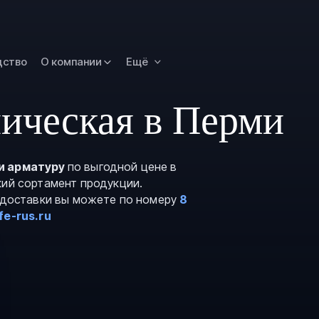
Новокузнецк
Омск
Орск
дство
О компании
Ещё
Петропавловск
Камчатский
ическая в Перми
Рязань
Самара
Саратов
и арматуру
по выгодной цене в
кий сортамент продукции.
Сургут
и доставки вы можете по номеру
8
Тольятти
e-rus.ru
Тула
Улан-Удэ
Уфа
Ханты-Мансийс