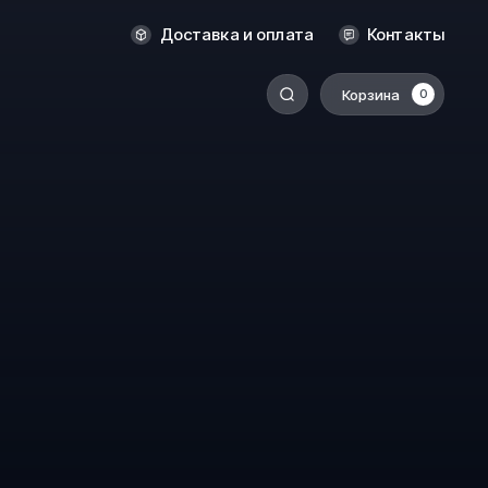
Новосибирск
Доставка и оплата
Контакты
Оренбург
Пермь
Корзина
0
-
Ростов-на-Дону
Салехард
Санкт-Петербург
Ставрополь
Сыктывкар
Томск
Тюмень
Уссурийск
Хабаровск
к
Челябинск