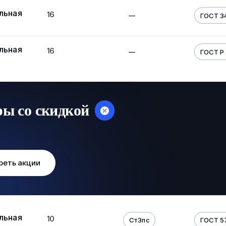
льная
16
—
ГОСТ 3
льная
16
—
ГОСТ Р
ры со скидкой
реть акции
льная
10
Ст3пс
ГОСТ 5