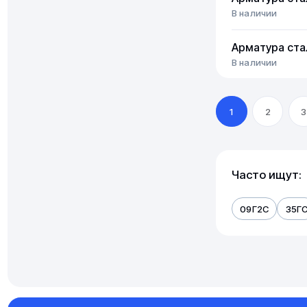
В наличии
Арматура ста
В наличии
1
2
3
Часто ищут:
09Г2С
35Г