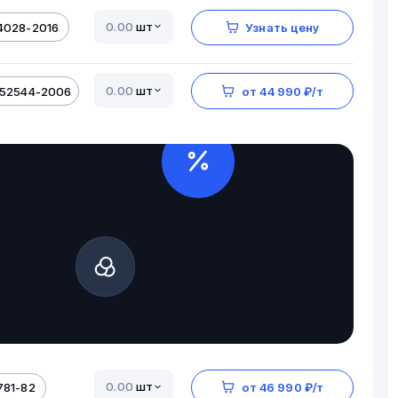
шт
4028-2016
Узнать цену
шт
 52544-2006
от 44 990 ₽/т
шт
781-82
от 46 990 ₽/т