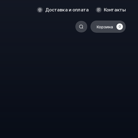
Новосибирск
Доставка и оплата
Контакты
Оренбург
Пермь
Корзина
0
-
Ростов-на-Дону
Салехард
Санкт-Петербург
Ставрополь
Сыктывкар
Томск
Тюмень
Уссурийск
Хабаровск
к
Челябинск