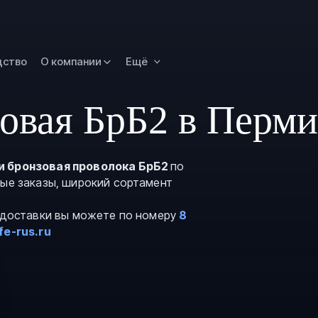
Новокузнецк
Омск
Орск
дство
О компании
Ещё
Петропавловск
Камчатский
овая БрБ2 в Перми
Рязань
Самара
Саратов
и бронзовая проволока БрБ2
по
вые заказы, широкий сортамент
Сургут
Тольятти
и доставки вы можете по номеру
8
Тула
e-rus.ru
Улан-Удэ
Уфа
Ханты-Мансийс