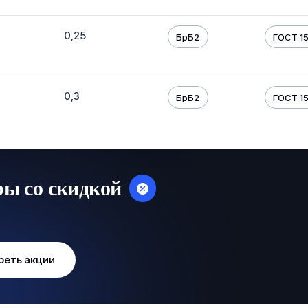
0,25
БрБ2
ГОСТ 1
0,3
БрБ2
ГОСТ 1
ры со скидкой
реть акции