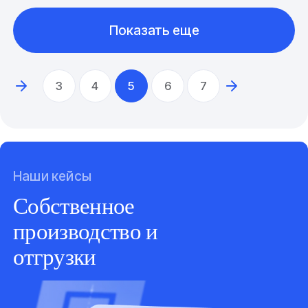
Показать еще
3
4
5
6
7
Наши кейсы
Собственное
производство и
отгрузки