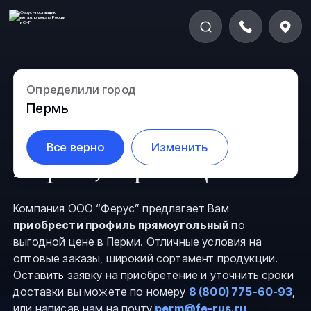
Определили город
Профиль
Пермь
прямоугольный в
Все верно
Изменить
Перми, страница 5
Компания ООО “Ферус” предлагает Вам
приобрести профиль прямоугольный
по
выгодной цене в Перми. Отличные условия на
оптовые заказы, широкий сортамент продукции.
Оставить заявку на приобретение и уточнить сроки
доставки вы можете по номеру
8 (800) 775-60-93
,
или написав нам на почту
perm@fe-rus.ru