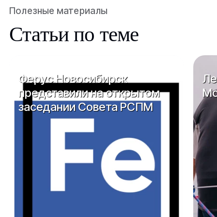
Полезные материалы
Статьи по теме
Ферус Новосибирск
Ле
представили на открытом
Мо
заседании Совета РСПМ