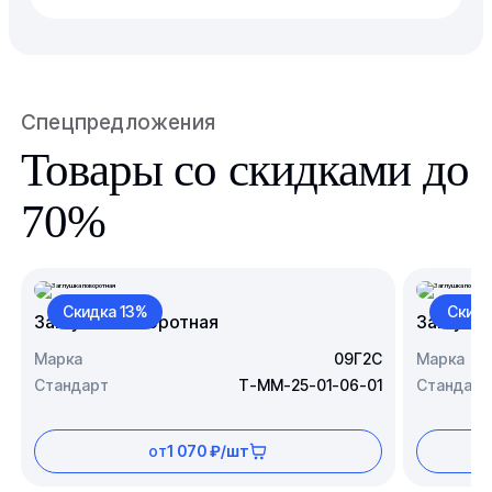
Спецпредложения
Товары со скидками до
70%
Скидка 13%
Скидк
Заглушка поворотная
Заглушк
Марка
09Г2С
Марка
Стандарт
Т-ММ-25-01-06-01
Стандарт
от
1 070 ₽/шт