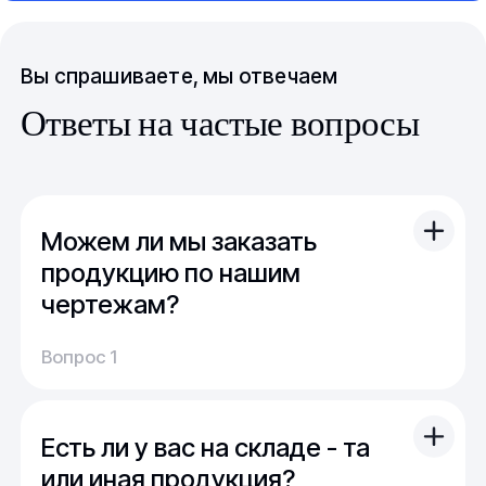
Вы спрашиваете, мы отвечаем
Ответы на частые вопросы
Можем ли мы заказать
продукцию по нашим
чертежам?
Вы можете отправить свой чертеж/проект
Вопрос 1
(в т.ч. примерный) с техническим заданием.
Обычно срок расчета стоимости и срока
производства - 1 день.
Есть ли у вас на складе - та
Мы можем изготовить для вас как мелкую
продукцию (метизы, точеные отводы,
или иная продукция?