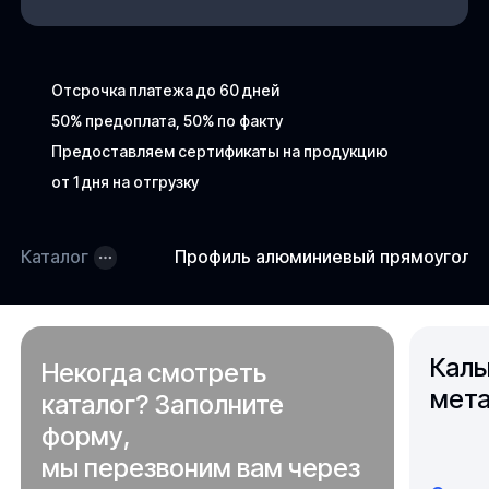
Отсрочка платежа до 60 дней
50% предоплата, 50% по факту
Предоставляем сертификаты на продукцию
от 1 дня на отгрузку
Каталог
Профиль алюминиевый прямоугольн
Каль
Некогда смотреть
мета
каталог? Заполните
форму,
мы перезвоним вам через