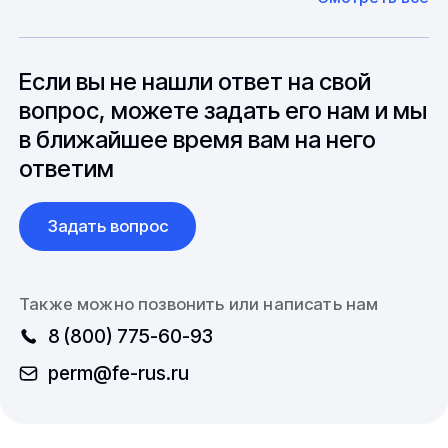
оборудование. Мы знакомы с
Особо "cложные" товары могут требовать
особенностями взаимодействия с
до 6 месяцев производства.
зарубежными партнерами, включая
вопросы связанные с документацией и
Если вы не нашли ответ на свой
международной логистикой.
вопрос, можете задать его нам и мы
в ближайшее время вам на него
ответим
Задать вопрос
Также можно позвонить или написать нам
8 (800) 775-60-93
perm@fe-rus.ru