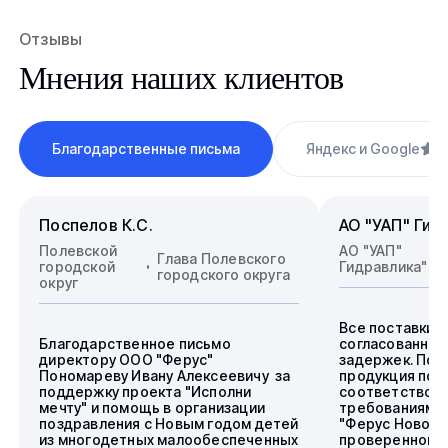
Отзывы
Мнения наших клиентов
Благодарственные письма
Яндекс и Google
4
Поспелов К.С.
АО "УАП" Гид
Полевской
АО "УАП"
Глава Полевского
городской
Гидравлика"
городского округа
округ
Все поставки 
Благодарственное письмо
согласованные
директору ООО "Ферус"
задержек. Пос
Пономареву Ивану Алексеевичу за
продукция пол
поддержку проекта "Исполни
соответствова
мечту" и помощь в организации
требованиям.
поздравления с Новым годом детей
"Ферус Новоси
из многодетных малообеспеченных
проверенного 