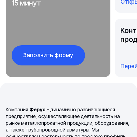
Откры
15 минут
Конт
прод
Заполнить форму
Перей
Компания
Ферус
– динамично развивающиеся
предприятие, осуществляющее деятельность на
рынке металлопрокатной продукции, оборудования,
а также трубопроводной арматуры. Мы
осуществляем деятельность по продаже
профиль