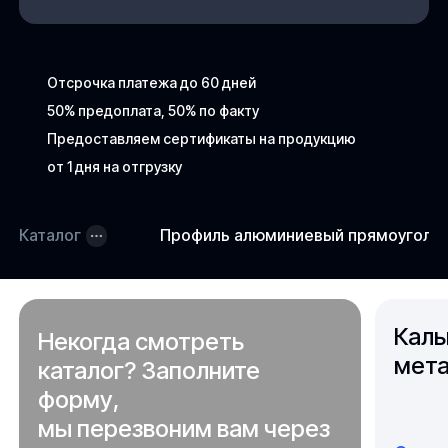
Отсрочка платежа до 60 дней
50% предоплата, 50% по факту
Предоставляем сертификаты на продукцию
от 1 дня на отгрузку
Каталог
Профиль алюминиевый прямоугольны
Каль
Некогда смотреть
мета
каталог? Заполните
форму,
мы перезвоним вам через