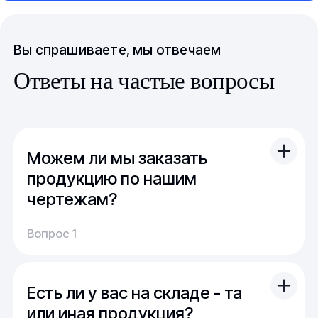
Вы спрашиваете, мы отвечаем
Ответы на частые вопросы
Можем ли мы заказать
продукцию по нашим
чертежам?
Вы можете отправить свой чертеж/проект
Вопрос 1
(в т.ч. примерный) с техническим заданием.
Обычно срок расчета стоимости и срока
производства - 1 день.
Есть ли у вас на складе - та
Мы можем изготовить для вас как мелкую
продукцию (метизы, точеные отводы,
или иная продукция?