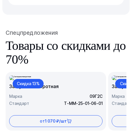
Спецпредложения
Товары со скидками до
70%
Скидка 13%
Скидк
Заглушка поворотная
Заглушк
Марка
09Г2С
Марка
Стандарт
Т-ММ-25-01-06-01
Стандарт
от
1 070 ₽/шт