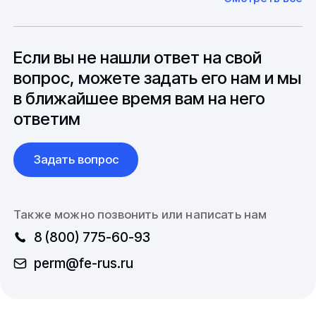
оборудование. Мы знакомы с
Особо "cложные" товары могут требовать
особенностями взаимодействия с
до 6 месяцев производства.
зарубежными партнерами, включая
вопросы связанные с документацией и
Если вы не нашли ответ на свой
международной логистикой.
вопрос, можете задать его нам и мы
в ближайшее время вам на него
ответим
Задать вопрос
Также можно позвонить или написать нам
8 (800) 775-60-93
perm@fe-rus.ru