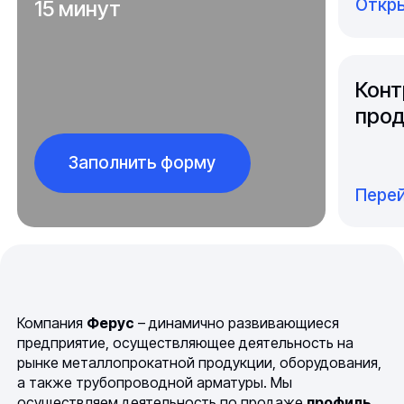
Откры
15 минут
Конт
прод
Заполнить форму
Перей
Компания
Ферус
– динамично развивающиеся
предприятие, осуществляющее деятельность на
рынке металлопрокатной продукции, оборудования,
а также трубопроводной арматуры. Мы
осуществляем деятельность по продаже
профиль