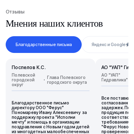
Отзывы
Мнения наших клиентов
Благодарственные письма
Яндекс и Google
4
Поспелов К.С.
АО "УАП" Гид
Полевской
АО "УАП"
Глава Полевского
городской
Гидравлика"
городского округа
округ
Все поставки 
Благодарственное письмо
согласованные
директору ООО "Ферус"
задержек. Пос
Пономареву Ивану Алексеевичу за
продукция пол
поддержку проекта "Исполни
соответствова
мечту" и помощь в организации
требованиям.
поздравления с Новым годом детей
"Ферус Новоси
из многодетных малообеспеченных
проверенного 