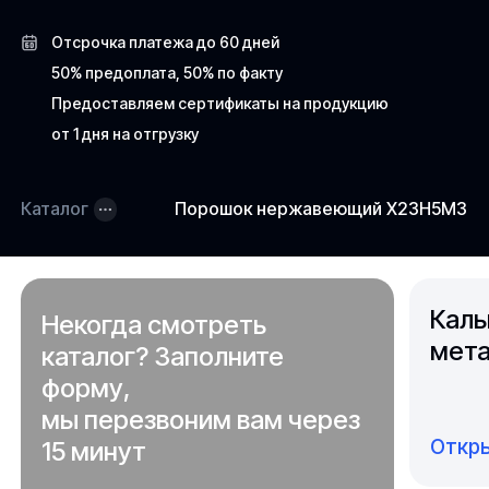
Отсрочка платежа до 60 дней
50% предоплата, 50% по факту
Предоставляем сертификаты на продукцию
от 1 дня на отгрузку
Каталог
Порошок нержавеющий Х23Н5М3ГС
Каль
Некогда смотреть
мета
каталог? Заполните
форму,
мы перезвоним вам через
Откры
15 минут