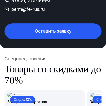
8 (800) 775-60-93
perm@fe-rus.ru
Оставить заявку
Спецпредложения
Товары со скидками до
70%
Скидка 13%
Скидк
Заглушка поворотная
Заглушк