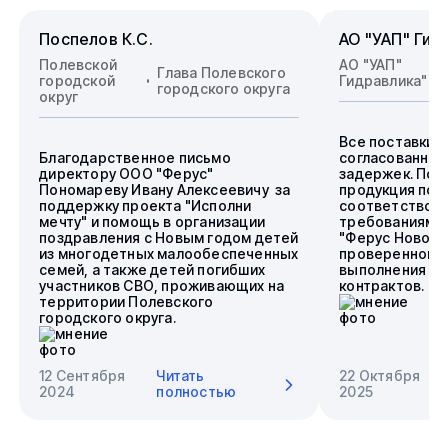
Поспелов К.С.
АО "УАП" Гид
Полевской
АО "УАП"
Глава Полевского
городской
Гидравлика"
городского округа
округ
Все поставки 
Благодарственное письмо
согласованные
директору ООО "Ферус"
задержек. Пос
Пономареву Ивану Алексеевичу за
продукция пол
поддержку проекта "Исполни
соответствова
мечту" и помощь в организации
требованиям.
поздравления с Новым годом детей
"Ферус Новоси
из многодетных малообеспеченных
проверенного 
семей, а также детей погибших
выполнения го
участников СВО, проживающих на
контрактов.
территории Полевского
городского округа.
12 Сентября
Читать
22 Октября
2024
полностью
2025