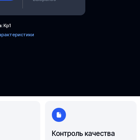
Южно-Сахалинск
Ярославль
а
:
Кр1
арактеристики
Контроль качества