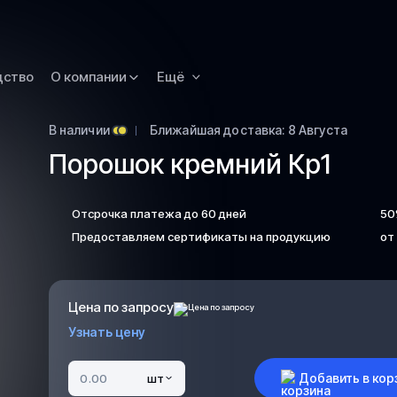
Новокузнецк
Омск
Орск
дство
О компании
Ещё
Петропавловск
Камчатский
В наличии
Ближайшая доставка: 8 Августа
Рязань
Порошок кремний Кр1
Самара
Саратов
Отсрочка платежа до 60 дней
50
Сургут
Предоставляем сертификаты на продукцию
от
Тольятти
Тула
Цена по запросу
Улан-Удэ
Узнать цену
Уфа
Ханты-Мансийс
Добавить в кор
шт