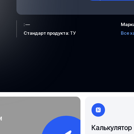
Чита
Якутск
:
—
Марк
Стандарт продукта
:
ТУ
Все х
м
Калькулятор