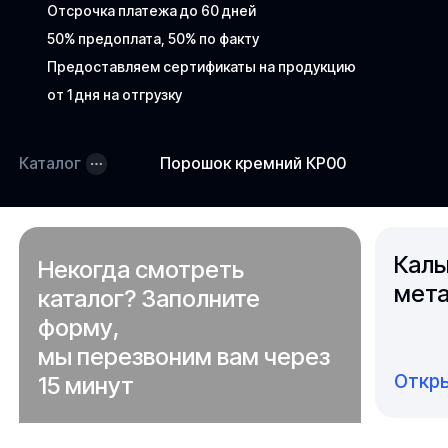
Отсрочка платежа до 60 дней
50% предоплата, 50% по факту
Предоставляем сертификаты на продукцию
от 1 дня на отгрузку
Каталог
Порошок кремний КР00
Каль
Некогда смотреть
мета
каталог? Заполните
форму,
мы перезвоним вам через
Откры
15 минут