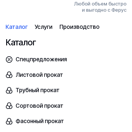
Любой объем быстро
Конт
и выгодно с Ферус
прод
Каталог
Услуги
Производство
Заполнить форму
Каталог
Перей
Спецпредложения
Листовой прокат
Компания
Ферус
– динамично развивающиеся
Трубный прокат
предприятие, осуществляющее деятельность на
рынке металлопрокатной продукции, оборудования,
а также трубопроводной арматуры. Мы
Сортовой прокат
осуществляем деятельность по продаже
порошки и
смеси из кремния
, выполненную согласно
Фасонный прокат
принятому стандарту
ТУ
. Также являемся
поставщиком продукции
черной
и
цветной