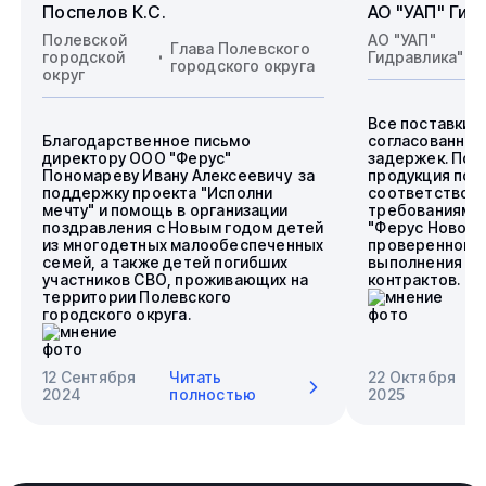
Поспелов К.С.
АО "УАП" Гид
Полевской
АО "УАП"
Глава Полевского
городской
Гидравлика"
городского округа
округ
Все поставки 
Благодарственное письмо
согласованные
директору ООО "Ферус"
задержек. Пос
Пономареву Ивану Алексеевичу за
продукция пол
поддержку проекта "Исполни
соответствова
мечту" и помощь в организации
требованиям.
поздравления с Новым годом детей
"Ферус Новоси
из многодетных малообеспеченных
проверенного 
семей, а также детей погибших
выполнения го
участников СВО, проживающих на
контрактов.
территории Полевского
городского округа.
12 Сентября
Читать
22 Октября
2024
полностью
2025