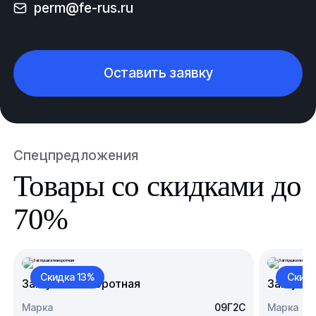
perm@fe-rus.ru
Оставить заявку
Спецпредложения
Товары со скидками до
70%
Скидка 13%
Скидк
Заглушка поворотная
Заглушк
Марка
09Г2С
Марка