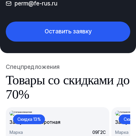
perm@fe-rus.ru
Оставить заявку
Спецпредложения
Товары со скидками до
70%
Скидка 13%
Скидк
Заглушка поворотная
Заглушк
Марка
09Г2С
Марка