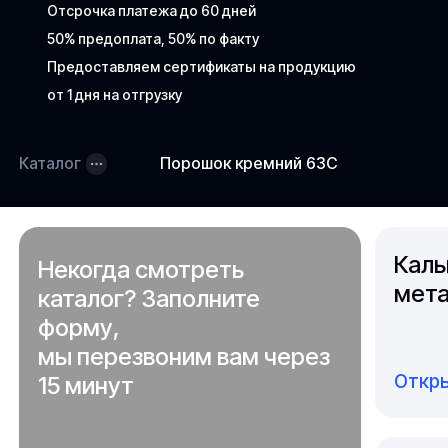
Отсрочка платежа до 60 дней
50% предоплата, 50% по факту
Предоставляем сертификаты на продукцию
от 1 дня на отгрузку
Каталог
Порошок кремний 63C
Каль
Некогда смотреть
мета
каталог? Заполните
форму,
мы перезвоним вам через
Откры
15 минут