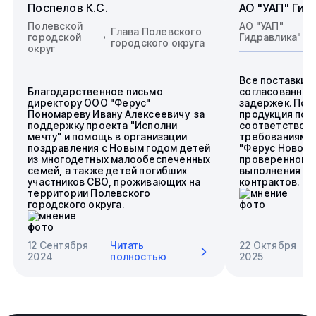
Поспелов К.С.
АО "УАП" Гид
Полевской
АО "УАП"
Глава Полевского
городской
Гидравлика"
городского округа
округ
Все поставки 
Благодарственное письмо
согласованные
директору ООО "Ферус"
задержек. Пос
Пономареву Ивану Алексеевичу за
продукция пол
поддержку проекта "Исполни
соответствова
мечту" и помощь в организации
требованиям.
поздравления с Новым годом детей
"Ферус Новоси
из многодетных малообеспеченных
проверенного 
семей, а также детей погибших
выполнения го
участников СВО, проживающих на
контрактов.
территории Полевского
городского округа.
12 Сентября
Читать
22 Октября
2024
полностью
2025