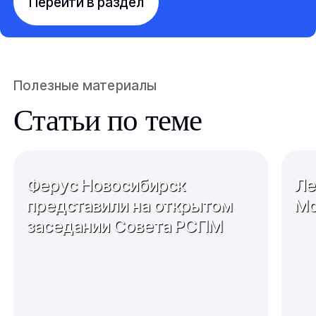
Перейти в раздел
Полезные материалы
Статьи по теме
Ферус Новосибирск
Ле
представили на открытом
Мо
заседании Совета РСПМ