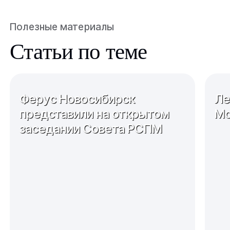
Полезные материалы
Статьи по теме
Ферус Новосибирск
Ле
представили на открытом
Мо
заседании Совета РСПМ