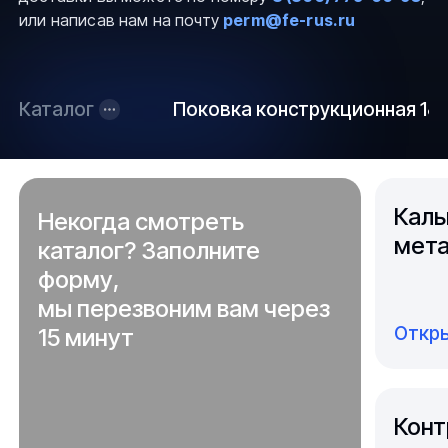
или написав нам на почту
perm@fe-rus.ru
Каталог
Поковка конструкционная 1
Каль
Некогда смотреть
мета
каталог? Заполните
форму,
мы перезвоним вам через
Откры
15 минут
Конт