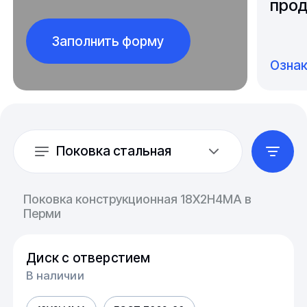
прод
Заполнить форму
Озна
Поковка стальная
Поковка конструкционная 18Х2Н4МА в
Перми
Диск с отверстием
В наличии