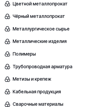
Цветной металлопрокат
Чёрный металлопрокат
Поковка нержавеющая
Металлургическое сырье
В наличии
Металлические изделия
08Х17Н6Т
ГОСТ 25054-81
Полимеры
Диаметр, мм
шт
110
Трубопроводная арматура
Метизы и крепеж
Узнать цену
Кабельная продукция
Сварочные материалы
Поковка нержавеющая