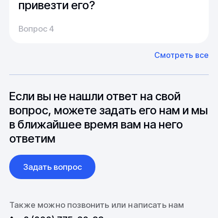
привезти его?
Производство:
Среднее время производства составляет
У нас большой опыт поставок из Европы и
Вопрос 4
20-25 дней, но в зависимости от различных
Азии. Через наших партнеров мы сможем
факторов, таких как наличие материалов,
доставить импортные материалы и
Смотреть все
может быть сокращен до 1 недели.
оборудование. Мы знакомы с
Особо "cложные" товары могут требовать
особенностями взаимодействия с
до 6 месяцев производства.
зарубежными партнерами, включая
вопросы связанные с документацией и
Если вы не нашли ответ на свой
международной логистикой.
вопрос, можете задать его нам и мы
в ближайшее время вам на него
ответим
Задать вопрос
Также можно позвонить или написать нам