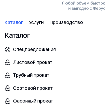
Диаметр, мм
Любой объем быстро
шт
100
и выгодно с Ферус
Каталог
Услуги
Производство
Узнать цену
Каталог
Спецпредложения
Поковка нержавеющая
В наличии
Листовой прокат
08Х17Н6Т
ГОСТ 25054-81
Трубный прокат
Диаметр, мм
Сортовой прокат
шт
1000
Фасонный прокат
Узнать цену