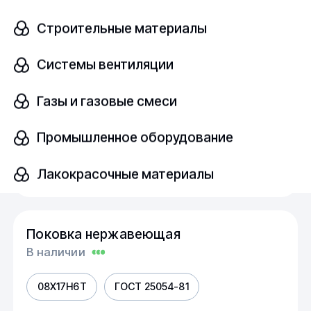
В наличии
Строительные материалы
08Х17Н6Т
ГОСТ 25054-81
Системы вентиляции
Диаметр, мм
Газы и газовые смеси
шт
120
Промышленное оборудование
Узнать цену
Лакокрасочные материалы
Поковка нержавеющая
В наличии
08Х17Н6Т
ГОСТ 25054-81